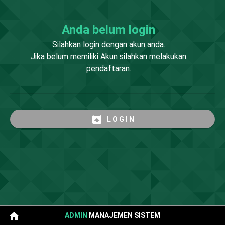
Anda belum login
Silahkan login dengan akun anda.
Jika belum memiliki Akun silahkan melakukan
pendaftaran.
unarchive
L O G I N
help
ADMIN
MANAJEMEN SISTEM